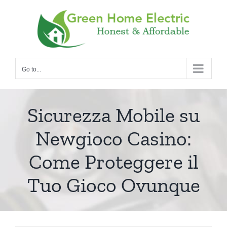
Skip
to
content
Go to...
Sicurezza Mobile su
Newgioco Casino:
Come Proteggere il
Tuo Gioco Ovunque