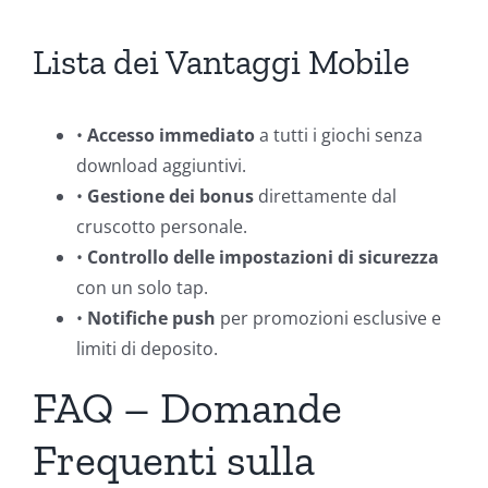
Lista dei Vantaggi Mobile
•
Accesso immediato
a tutti i giochi senza
download aggiuntivi.
•
Gestione dei bonus
direttamente dal
cruscotto personale.
•
Controllo delle impostazioni di sicurezza
con un solo tap.
•
Notifiche push
per promozioni esclusive e
limiti di deposito.
FAQ – Domande
Frequenti sulla