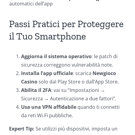
automatici dell’app
Passi Pratici per Proteggere
il Tuo Smartphone
Aggiorna il sistema operativo
: le patch di
sicurezza correggono vulnerabilità note.
Installa l’app ufficiale
: scarica
Newgioco
Casino
solo dal Play Store o dall’App Store.
Abilita il 2FA
: vai su “Impostazioni →
Sicurezza → Autenticazione a due fattori”.
Usa una VPN affidabile
quando ti connetti
da reti Wi‑Fi pubbliche.
Expert Tip:
Se utilizzi più dispositivi, imposta un