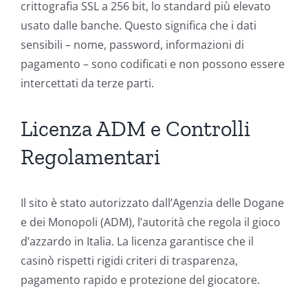
crittografia SSL a 256 bit, lo standard più elevato
usato dalle banche. Questo significa che i dati
sensibili – nome, password, informazioni di
pagamento – sono codificati e non possono essere
intercettati da terze parti.
Licenza ADM e Controlli
Regolamentari
Il sito è stato autorizzato dall’Agenzia delle Dogane
e dei Monopoli (ADM), l’autorità che regola il gioco
d’azzardo in Italia. La licenza garantisce che il
casinò rispetti rigidi criteri di trasparenza,
pagamento rapido e protezione del giocatore.