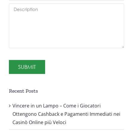
Recent Posts
Vincere in un Lampo – Come i Giocatori
Ottengono Cashback e Pagamenti Immediati nei
Casinò Online più Veloci