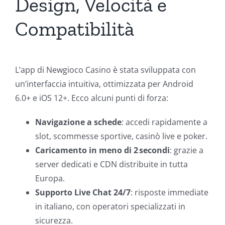
Design, Velocità e
Compatibilità
L’app di Newgioco Casino è stata sviluppata con
un’interfaccia intuitiva, ottimizzata per Android
6.0+ e iOS 12+. Ecco alcuni punti di forza:
Navigazione a schede
: accedi rapidamente a
slot, scommesse sportive, casinò live e poker.
Caricamento in meno di 2 secondi
: grazie a
server dedicati e CDN distribuite in tutta
Europa.
Supporto Live Chat 24/7
: risposte immediate
in italiano, con operatori specializzati in
sicurezza.