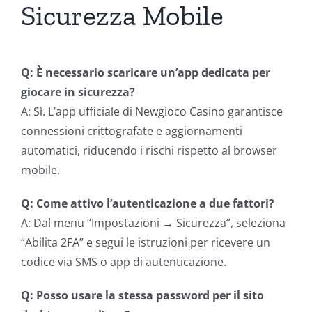
Sicurezza Mobile
Q: È necessario scaricare un’app dedicata per
giocare in sicurezza?
A: Sì. L’app ufficiale di Newgioco Casino garantisce
connessioni crittografate e aggiornamenti
automatici, riducendo i rischi rispetto al browser
mobile.
Q: Come attivo l’autenticazione a due fattori?
A: Dal menu “Impostazioni → Sicurezza”, seleziona
“Abilita 2FA” e segui le istruzioni per ricevere un
codice via SMS o app di autenticazione.
Q: Posso usare la stessa password per il sito