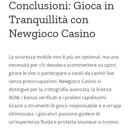
Conclusioni: Gioca in
Tranquillità con
Newgioco Casino
La sicurezza mobile non è più un optional, ma una
necessità per chi desidera scommettere su sport,
girare le slot o partecipare a tavoli da casinò live
senza preoccupazioni. Newgioco Casino si
distingue per la crittografia avanzata, la licenza
ADM, i bonus verificati e i prelievi rapidissimi.
Grazie a strumenti di gioco responsabile e a un’app
ottimizzata, i giocatori possono godere di
un’esperienza fluida e protetta ovunque si trovino.