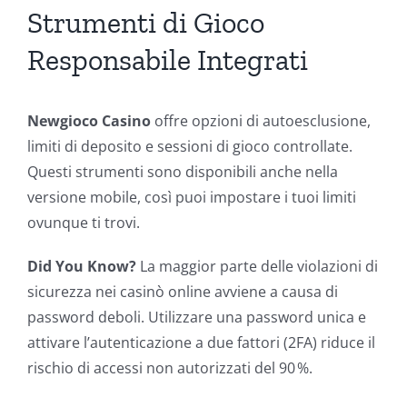
Strumenti di Gioco
Responsabile Integrati
Newgioco Casino
offre opzioni di autoesclusione,
limiti di deposito e sessioni di gioco controllate.
Questi strumenti sono disponibili anche nella
versione mobile, così puoi impostare i tuoi limiti
ovunque ti trovi.
Did You Know?
La maggior parte delle violazioni di
sicurezza nei casinò online avviene a causa di
password deboli. Utilizzare una password unica e
attivare l’autenticazione a due fattori (2FA) riduce il
rischio di accessi non autorizzati del 90 %.