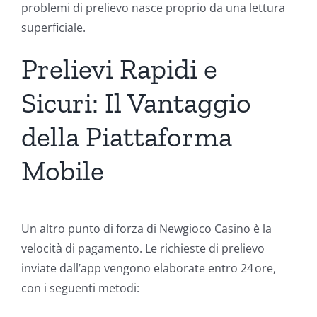
problemi di prelievo nasce proprio da una lettura
superficiale.
Prelievi Rapidi e
Sicuri: Il Vantaggio
della Piattaforma
Mobile
Un altro punto di forza di Newgioco Casino è la
velocità di pagamento. Le richieste di prelievo
inviate dall’app vengono elaborate entro 24 ore,
con i seguenti metodi: