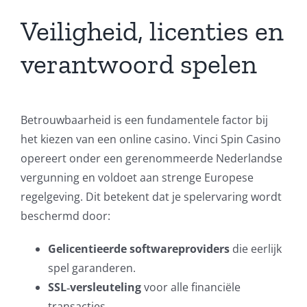
Veiligheid, licenties en
verantwoord spelen
Betrouwbaarheid is een fundamentele factor bij
het kiezen van een online casino. Vinci Spin Casino
opereert onder een gerenommeerde Nederlandse
vergunning en voldoet aan strenge Europese
regelgeving. Dit betekent dat je spelervaring wordt
beschermd door:
Gelicentieerde softwareproviders
die eerlijk
spel garanderen.
SSL‑versleuteling
voor alle financiële
transacties.