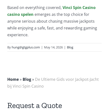
Based on everything covered,
Vinci Spin Casino
casino spelen
emerges as the top choice for
anyone serious about chasing massive jackpots
while enjoying a safe, fast, and rewarding gaming
experience.
By
hung@gtgplus.com
|
May 14, 2026
|
Blog
Home
»
Blog
»
De Ultieme Gids voor Jackpot‑Jacht
bij Vinci Spin Casino
Request a Quote