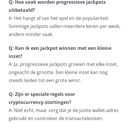
Q: Hoe vaak worden progressieve jackpots
uitbetaald?
A: Het hangt af van het spel en de populariteit.
Sommige jackpots vallen meerdere keren per week,
andere minder vaak.
Q: Kan ik een jackpot winnen met een kleine
inzet?
A: Ja, progressieve jackpots groeien met elke inzet,
ongeacht de grootte. Een kleine inzet kan nog
steeds leiden tot een grote winst.
Q: Zijn er speciale regels voor
cryptocurrency‑stortingen?
A: Niet echt, maar zorg dat je de juiste wallet‑adres
gebruikt en controleer de transactiekosten.