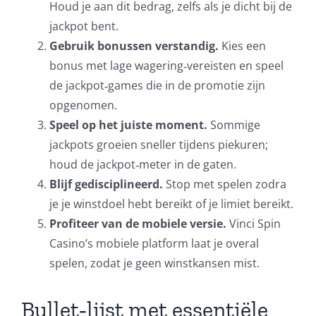
Houd je aan dit bedrag, zelfs als je dicht bij de
jackpot bent.
Gebruik bonussen verstandig.
Kies een
bonus met lage wagering‑vereisten en speel
de jackpot‑games die in de promotie zijn
opgenomen.
Speel op het juiste moment.
Sommige
jackpots groeien sneller tijdens piekuren;
houd de jackpot‑meter in de gaten.
Blijf gedisciplineerd.
Stop met spelen zodra
je je winstdoel hebt bereikt of je limiet bereikt.
Profiteer van de mobiele versie.
Vinci Spin
Casino’s mobiele platform laat je overal
spelen, zodat je geen winstkansen mist.
Bullet‑lijst met essentiële