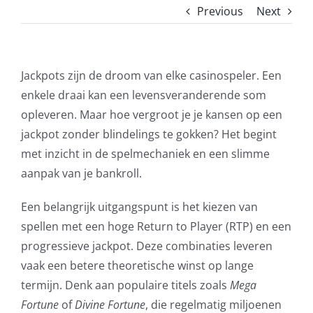
Previous
Next
Jackpots zijn de droom van elke casinospeler. Een
enkele draai kan een levensveranderende som
opleveren. Maar hoe vergroot je je kansen op een
jackpot zonder blindelings te gokken? Het begint
met inzicht in de spelmechaniek en een slimme
aanpak van je bankroll.
Een belangrijk uitgangspunt is het kiezen van
spellen met een hoge Return to Player (RTP) en een
progressieve jackpot. Deze combinaties leveren
vaak een betere theoretische winst op lange
termijn. Denk aan populaire titels zoals
Mega
Fortune
of
Divine Fortune
, die regelmatig miljoenen