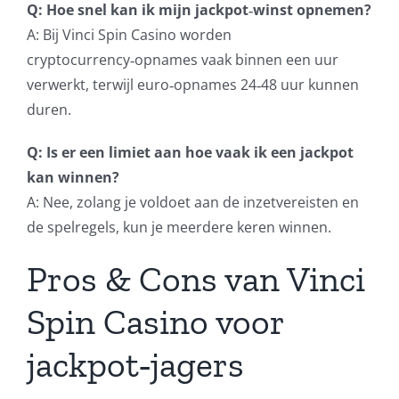
Q: Hoe snel kan ik mijn jackpot‑winst opnemen?
A: Bij Vinci Spin Casino worden
cryptocurrency‑opnames vaak binnen een uur
verwerkt, terwijl euro‑opnames 24‑48 uur kunnen
duren.
Q: Is er een limiet aan hoe vaak ik een jackpot
kan winnen?
A: Nee, zolang je voldoet aan de inzetvereisten en
de spelregels, kun je meerdere keren winnen.
Pros & Cons van Vinci
Spin Casino voor
jackpot‑jagers